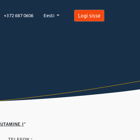
+372 687 0606
Eesti
Logi sisse
UTAMINE I
"
TELEFON
*