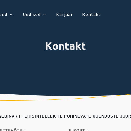
sed
Uudised
Karjäär
Kontakt
Kontakt
WEBINAR | TEHISINTELLEKTIL PÕHINEVATE UUENDUSTE JUUR
ETTEVÕTE
E-POST
*
*