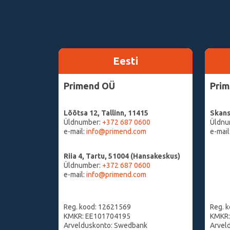
Eesti
Primend OÜ
Prim
Lõõtsa 12, Tallinn, 11415
Skans
Üldnumber:
+372 687 060
0
Üldnu
e-mail:
info@primend.com
e-mail
Riia 4, Tartu, 51004 (Hansakeskus)
Üldnumber:
+372 687 0600
e-mail:
info@primend.com
Reg. kood: 12621569
Reg. 
KMKR: EE101704195
KMKR:
Arvelduskonto: Swedbank
Arvel