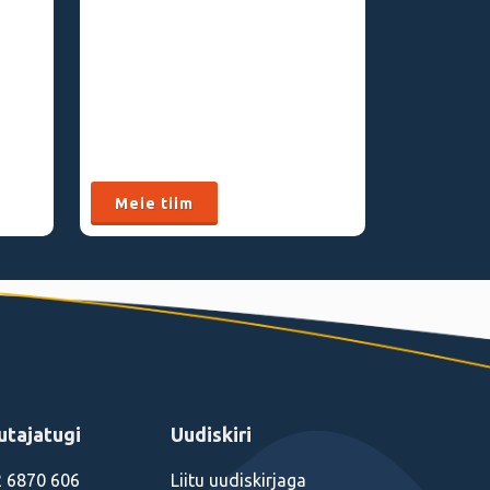
Meie tiim
utajatugi
Uudiskiri
 6870 606
Liitu uudiskirjaga