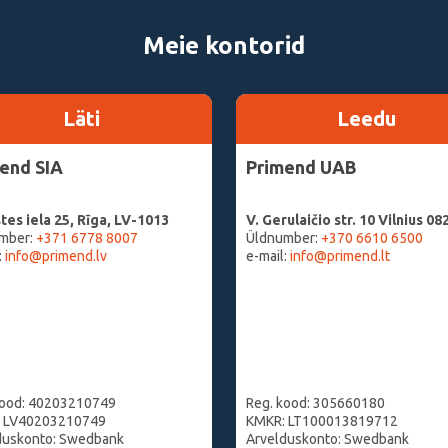
Meie kontorid
Läti
Leedu
end SIA
Primend UAB
tes iela 25, Rīga, LV-1013
V. Gerulaičio str. 10 Vilnius 08
mber:
+371 6778 8007
Üldnumber:
+370 6610 6500
:
info@primend.lv
e-mail:
info@primend.lt
kood: 40203210749
Reg. kood: 305660180
 LV40203210749
KMKR: LT100013819712
duskonto: Swedbank
Arvelduskonto: Swedbank