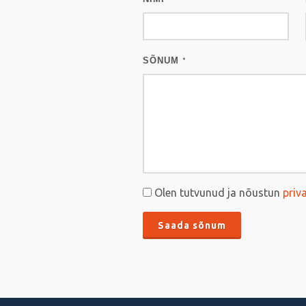
SÕNUM
*
Olen tutvunud ja nõustun
priv