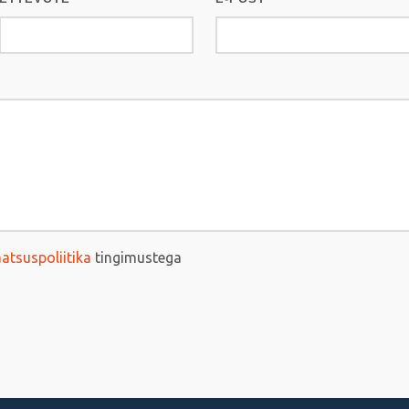
aatsuspoliitika
tingimustega