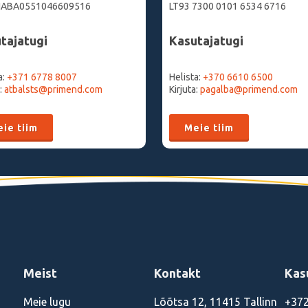
HABA0551046609516
LT93 7300 0101 6534 6716
tajatugi
Kasutajatugi
a:
+371 6778 8007‬
Helista:
+370 6610 6500
a:
atbalsts@primend.com
Kirjuta:
pagalba@primend.com
ie tiim
Meie tiim
Meist
Kontakt
Kas
Meie lugu
Lõõtsa 12, 11415 Tallinn
+372