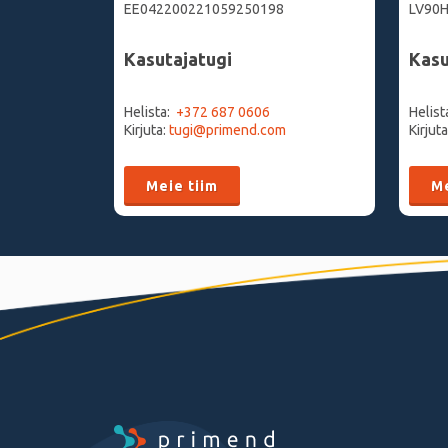
EE042200221059250198
LV90
Kasutajatugi
Kasu
Helista:
+372 687 0606
Helist
Kirjuta:
tugi@primend.com
Kirjut
Meie tiim
Me