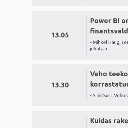
Power BI on
finantsvald
13.05
- Mihkel Haug, Le
juhataja
Veho teekon
korrastatu
13.30
- Siim Susi, Veho 
Kuidas rake