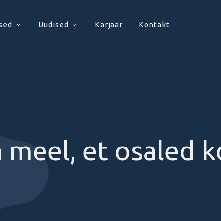
sed
Uudised
Karjäär
Kontakt
 meel, et osaled k