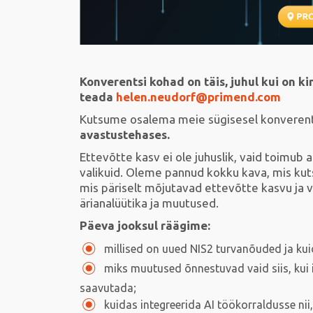
Konverentsi kohad on täis, juhul kui on kin
teada
helen.neudorf@primend.com
Kutsume osalema meie sügisesel konverents
avastustehases.
Ettevõtte kasv ei ole juhuslik, vaid toimub ai
valikuid. Oleme pannud kokku kava, mis kut
mis päriselt mõjutavad ettevõtte kasvu ja va
ärianalüütika ja muutused.
Päeva jooksul räägime:
millised on uued NIS2 turvanõuded ja kui
miks muutused õnnestuvad vaid siis, kui 
saavutada;
kuidas integreerida AI töökorraldusse nii