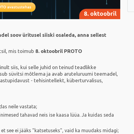
del soov üritusel siiski osaleda, anna sellest
il, mis toimub
8. oktoobril PROTO
nult siis, kui selle juhid on teinud teadlikke
sub süvitsi mõtlema ja avab aruteluruumi teemadel,
stupidavust - tehisintellekt, küberturvalisus,
das neile vastata;
inimesed tahavad neis ise kaasa lüüa. Ja kuidas seda
, et see ei jääks "katsetuseks", vaid ka muudaks midagi;