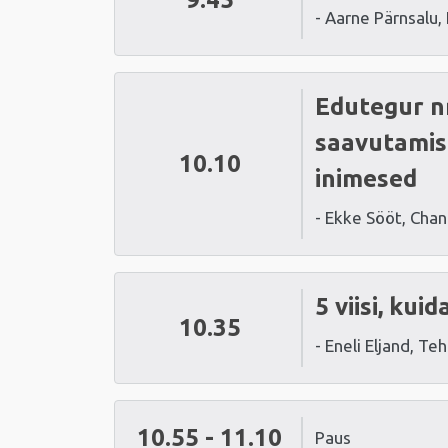
- Aarne Pärnsalu, 
Edutegur nr
saavutamise
10.10
inimesed
- Ekke Sööt, Chan
5 viisi, ku
10.35
- Eneli Eljand, Te
10.55 - 11.10
Paus