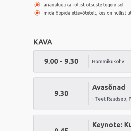
ärianalüütika rollist otsuste tegemisel;
mida õppida ettevõtetelt, kes on nullist ü
KAVA
9.00 - 9.30
Hommikukohv
Avasõnad
9.30
- Teet Raudsep, 
Keynote: K
9.45