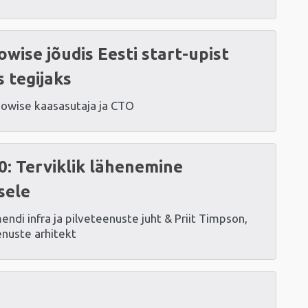
wise jõudis Eesti start-upist
 tegijaks
powise kaasasutaja ja CTO
0: Terviklik lähenemine
isele
mendi infra ja pilveteenuste juht & Priit Timpson,
enuste arhitekt