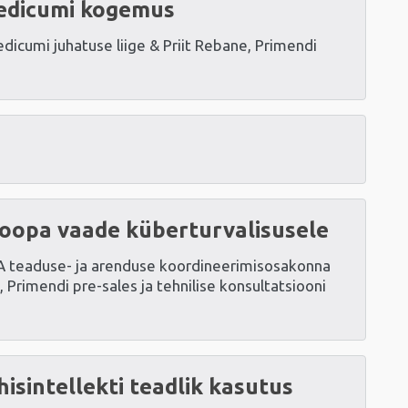
edicumi kogemus
Medicumi juhatuse liige & Priit Rebane, Primendi
uroopa vaade küberturvalisusele
RIA teaduse- ja arenduse koordineerimisosakonna
, Primendi pre-sales ja tehnilise konsultatsiooni
hisintellekti teadlik kasutus