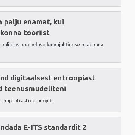
 palju enamat, kui
konna tööriist
nnuliiklusteeninduse lennujuhtimise osakonna
d digitaalsest entroopiast
d teenusmudeliteni
Group infrastruktuurijuht
ndada E-ITS standardit 2