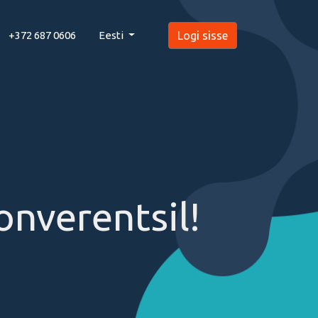
+372 687 0606
Eesti
Logi sisse
onverentsil!