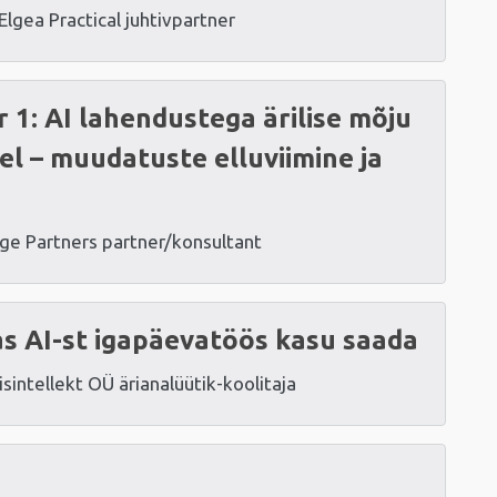
Elgea Practical juhtivpartner
 1: AI lahendustega ärilise mõju
l – muudatuste elluviimine ja
ge Partners partner/konsultant
idas AI-st igapäevatöös kasu saada
hisintellekt OÜ ärianalüütik-koolitaja