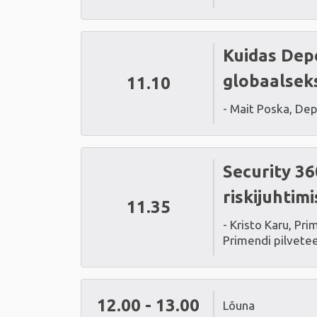
Kuidas Depo
globaalseks
11.10
- Mait Poska, De
Security 36
riskijuhtim
11.35
- Kristo Karu, Pri
Primendi pilvete
12.00 - 13.00
Lõuna