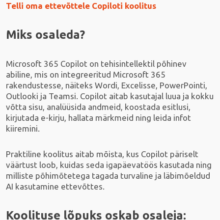
Telli oma ettevõttele Copiloti koolitus
Miks osaleda?
Microsoft 365 Copilot on tehisintellektil põhinev
abiline, mis on integreeritud Microsoft 365
rakendustesse, näiteks Wordi, Excelisse, PowerPointi,
Outlooki ja Teamsi. Copilot aitab kasutajal luua ja kokku
võtta sisu, analüüsida andmeid, koostada esitlusi,
kirjutada e-kirju, hallata märkmeid ning leida infot
kiiremini.
Praktiline koolitus aitab mõista, kus Copilot päriselt
väärtust loob, kuidas seda igapäevatöös kasutada ning
milliste põhimõtetega tagada turvaline ja läbimõeldud
AI kasutamine ettevõttes.
Koolituse lõpuks oskab osaleja: