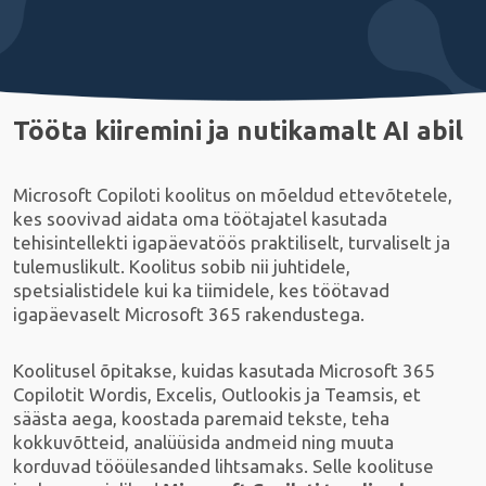
Tööta kiiremini ja nutikamalt AI abil
Microsoft Copiloti koolitus on mõeldud ettevõtetele,
kes soovivad aidata oma töötajatel kasutada
tehisintellekti igapäevatöös praktiliselt, turvaliselt ja
tulemuslikult. Koolitus sobib nii juhtidele,
spetsialistidele kui ka tiimidele, kes töötavad
igapäevaselt Microsoft 365 rakendustega.
Koolitusel õpitakse, kuidas kasutada Microsoft 365
Copilotit Wordis, Excelis, Outlookis ja Teamsis, et
säästa aega, koostada paremaid tekste, teha
kokkuvõtteid, analüüsida andmeid ning muuta
korduvad tööülesanded lihtsamaks. Selle koolituse