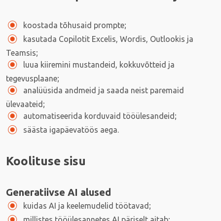
koostada tõhusaid prompte;
kasutada Copilotit Excelis, Wordis, Outlookis ja
Teamsis;
luua kiiremini mustandeid, kokkuvõtteid ja
tegevusplaane;
analüüsida andmeid ja saada neist paremaid
ülevaateid;
automatiseerida korduvaid tööülesandeid;
säästa igapäevatöös aega.
Koolituse sisu
Generatiivse AI alused
kuidas AI ja keelemudelid töötavad;
millistes tööülesannetes AI päriselt aitab;