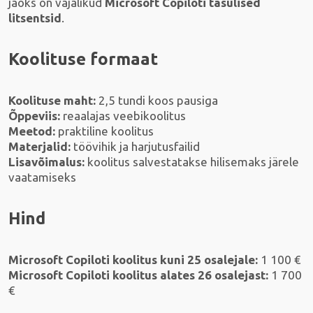
jaoks on vajalikud
Microsoft Copiloti tasulised
litsentsid
.
Koolituse formaat
Koolituse maht:
2,5 tundi koos pausiga
Õppeviis:
reaalajas veebikoolitus
Meetod:
praktiline koolitus
Materjalid:
töövihik ja harjutusfailid
Lisavõimalus:
koolitus salvestatakse hilisemaks järele
vaatamiseks
Hind
Microsoft Copiloti koolitus kuni 25 osalejale:
1 100 €
Microsoft Copiloti koolitus alates 26 osalejast:
1 700
€